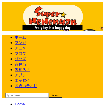
Skip
to
content
Everyday is a happy day
ホーム
マンガ
アニメ
ブログ
グッズ
お弁当
お知らせ
アプリ
エッセイ
お問い合わせ
Home