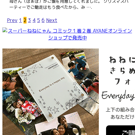
母さん（ばぁば）がご飯を用意してくれました。 クリスマスパ
ーティーでご馳走はもう食べたから、み ….
Prev
1
2
3
4
5
6
Next