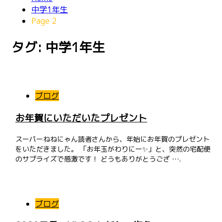
中学1年生
Page 2
タグ: 中学1年生
投
稿
ブログ
ナ
お年賀にいただいたプレゼント
ビ
スーパーねねにゃん読者さんから、年始にお年賀のプレゼント
ゲ
をいただきました。 「お年玉がわりにー✨」と、突然の宅配便
のサプライズで感激です！ どうもありがとうござ ….
ー
シ
ョ
ブログ
ン