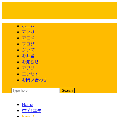
Skip
to
content
ホーム
マンガ
アニメ
ブログ
グッズ
お弁当
お知らせ
アプリ
エッセイ
お問い合わせ
Home
中学1年生
Page 6