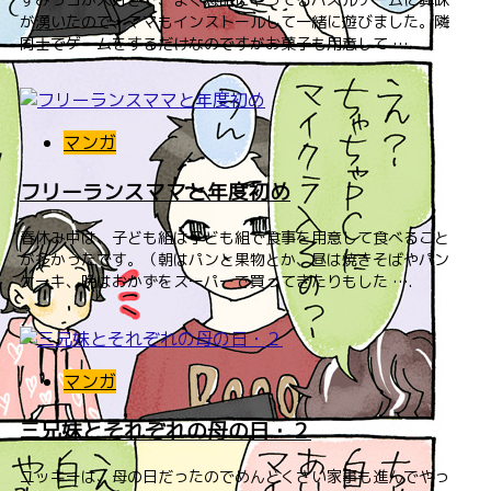
が湧いたので、ママもインストールして一緒に遊びました。隣
同士でゲームをするだけなのですがお菓子も用意して ….
マンガ
フリーランスママと年度初め
春休み中は、子ども組は子ども組で食事を用意して食べること
が多かったです。（朝はパンと果物とか、昼は焼きそばやパン
ケーキ、晩はおかずをスーパーで買ってきたりもした ….
マンガ
三兄妹とそれぞれの母の日・２
ユッキーは、母の日だったのでめんどくさい家事も進んでやっ