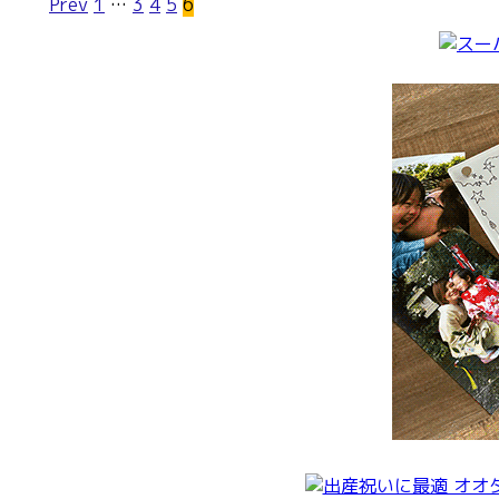
投
Prev
1
…
3
4
5
6
稿
ナ
ビ
ゲ
ー
シ
ョ
ン