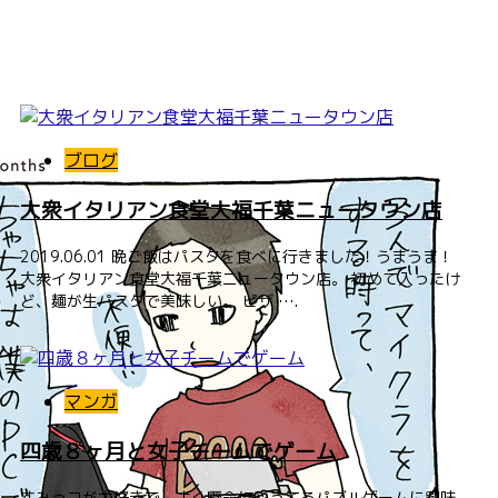
ブログ
大衆イタリアン食堂大福千葉ニュータウン店
2019.06.01 晩ご飯はパスタを食べに行きました！うまうま！
大衆イタリアン食堂大福千葉ニュータウン店。 初めて入ったけ
ど、麺が生パスタで美味しい。 ピザ ….
マンガ
四歳８ヶ月と女子チームでゲーム
すみっコが大好きで、よく懸命にやってるパズルゲームに興味