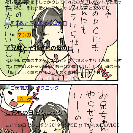
てお風呂掃除までしっかりしてくれたのがプレゼントだと思っ
ていたら、それが伝わってないかもしれないと改めて ….
マンガ
三兄妹とそれぞれの母の日
ママ的には家の中の気になることが全部スッキリ（洗濯、片付
け、食材のストック補充、数日分の買い出し）して、母の日に
「母」として煩わされることなくお休みモードで良い ….
ブログ
こどもの日 ピクニック
こどもの日 ピクニック 2019年5月5日。 子どもの日のVLOG
です。