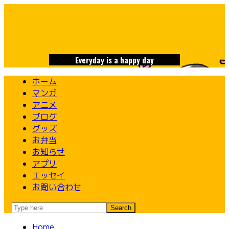
Skip
to
content
Everyday is a happy day
ホーム
マンガ
アニメ
ブログ
グッズ
お弁当
お知らせ
アプリ
エッセイ
お問い合わせ
Home