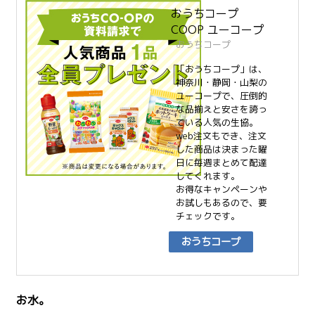
おうちコープ
COOP ユーコープ
おうちコープ
「おうちコープ」は、
神奈川・静岡・山梨の
ユーコープで、圧倒的
な品揃えと安さを誇っ
ている人気の生協。
web注文もでき、注文
した商品は決まった曜
日に毎週まとめて配達
してくれます。
お得なキャンペーンや
お試しもあるので、要
チェックです。
おうちコープ
お水。