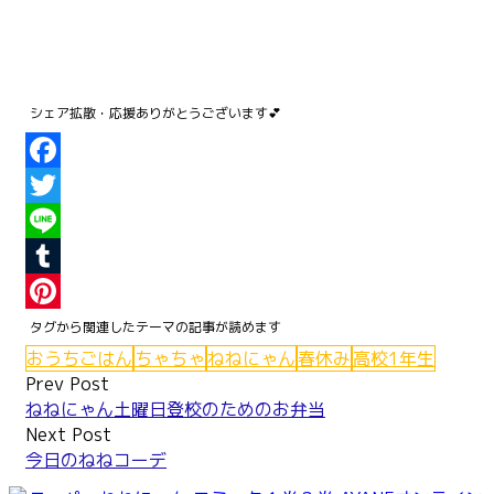
Facebook
Twitter
Line
Tumblr
Pinterest
おうちごはん
ちゃちゃ
ねねにゃん
春休み
高校1年生
Post
Prev Post
ねねにゃん土曜日登校のためのお弁当
navigation
Next Post
今日のねねコーデ