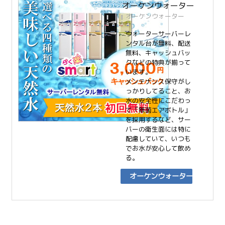
オーケンウォーター
オーケンウォーター
ウォーターサーバーレ
ンタル台が無料、配送
無料、キャッシュバッ
クなどの特典が揃って
います。
メンテナンス保守がし
っかりしてること、お
水の安全性にこだわっ
て「無菌エアボトル」
を採用するなど、サー
バーの衛生面には特に
配慮していて、いつも
でお水が安心して飲め
る。
オーケンウォーター
Webサイト