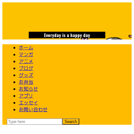
Skip
to
content
Everyday is a happy day
ホーム
マンガ
アニメ
ブログ
グッズ
お弁当
お知らせ
アプリ
エッセイ
お問い合わせ