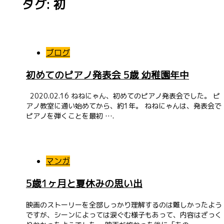
タグ: 初
投
稿
ブログ
ナ
初めてのピアノ発表会 5歳 幼稚園年中
ビ
2020.02.16 ねねにゃん、初めてのピアノ発表会でした。 ピ
ゲ
アノ教室に通い始めてから、約1年。 ねねにゃんは、発表会で
ピアノを弾くことを最初 ….
ー
シ
ョ
マンガ
ン
5歳1ヶ月と夏休みの思い出
映画のストーリーを全部しっかり理解するのは難しかったよう
ですが、シーンによっては涙ぐむ様子もあって、内容はざっく