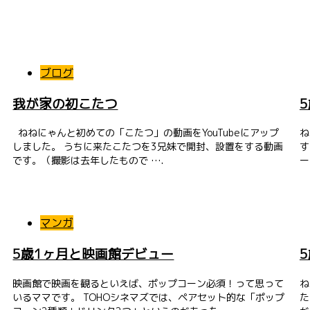
ブログ
我が家の初こたつ
ねねにゃんと初めての「こたつ」の動画をYouTubeにアップ
ね
しました。 うちに来たこたつを3兄妹で開封、設置をする動画
す
です。（撮影は去年したもので ….
ー
マンガ
5歳1ヶ月と映画館デビュー
映画館で映画を観るといえば、ポップコーン必須！って思って
ね
いるママです。 TOHOシネマズでは、ペアセット的な「ポップ
た