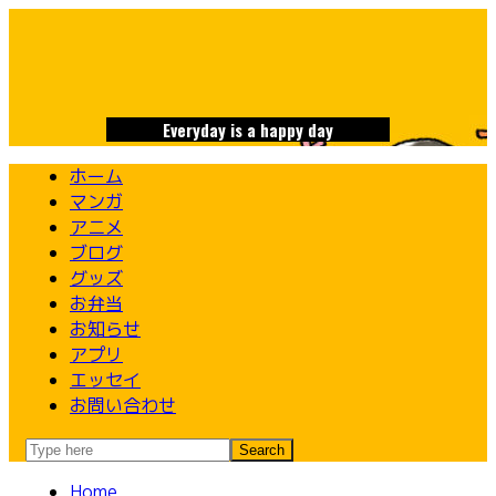
Skip
to
content
Everyday is a happy day
ホーム
マンガ
アニメ
ブログ
グッズ
お弁当
お知らせ
アプリ
エッセイ
お問い合わせ
Home