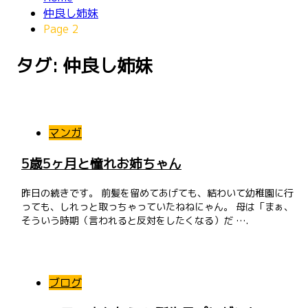
仲良し姉妹
Page 2
タグ: 仲良し姉妹
投
稿
マンガ
ナ
5歳5ヶ月と憧れお姉ちゃん
ビ
昨日の続きです。 前髪を留めてあげても、結わいて幼稚園に行
ゲ
っても、しれっと取っちゃっていたねねにゃん。 母は「まぁ、
そういう時期（言われると反対をしたくなる）だ ….
ー
シ
ョ
ブログ
ン