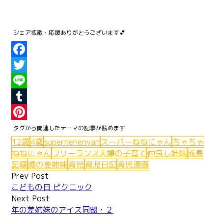
Facebook
Twitter
Line
Tumblr
Pinterest
12歳
4歳
supernenenyan
スーパーねねにゃん
ちゃちゃ
ねねにゃん
フリーランス夫婦の子育て
仲良し姉妹
成長
記録
歳の差姉妹
育児
育児日記
育児漫画
Post
Prev Post
こどもの日 ピクニック
navigation
Next Post
年の差姉妹のアイス同盟・２