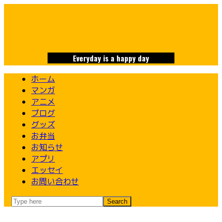
Skip
to
content
Everyday is a happy day
ホーム
マンガ
アニメ
ブログ
グッズ
お弁当
お知らせ
アプリ
エッセイ
お問い合わせ