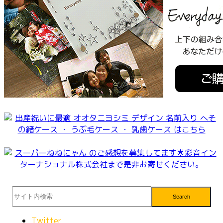
シ
ョ
ン
Search
Twitter