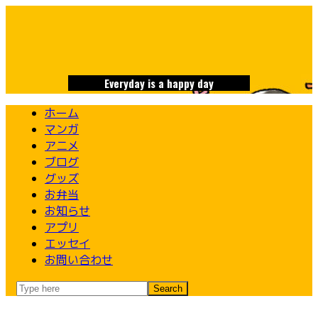
Skip
to
content
Everyday is a happy day
ホーム
マンガ
アニメ
ブログ
グッズ
お弁当
お知らせ
アプリ
エッセイ
お問い合わせ