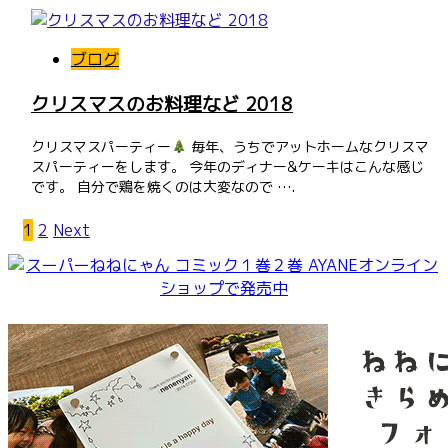
ブログ
クリスマスのお料理など 2018
クリスマスパーティー
毎年、うちでアットホームなクリスマ
スパーティーをします。 今年のディナー&ケーキはこんな感じ
です。 自分で鶏を焼くのは大変なので ….
投
1
2
Next
稿
ナ
ビ
ゲ
ー