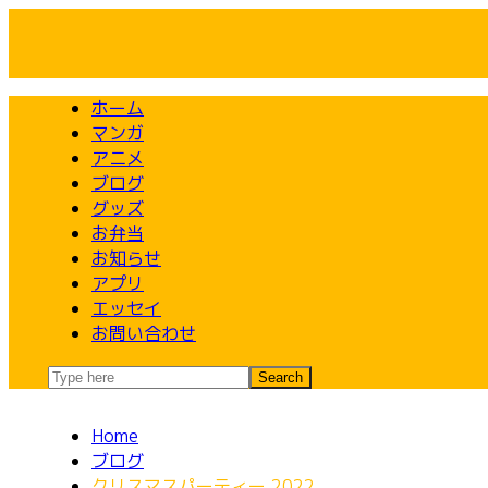
Skip
to
content
ホーム
マンガ
アニメ
ブログ
グッズ
お弁当
お知らせ
アプリ
エッセイ
お問い合わせ
Home
ブログ
クリスマスパーティー 2022