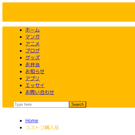
Skip
to
content
ホーム
マンガ
アニメ
ブログ
グッズ
お弁当
お知らせ
アプリ
エッセイ
お問い合わせ
Home
コストコ購入品