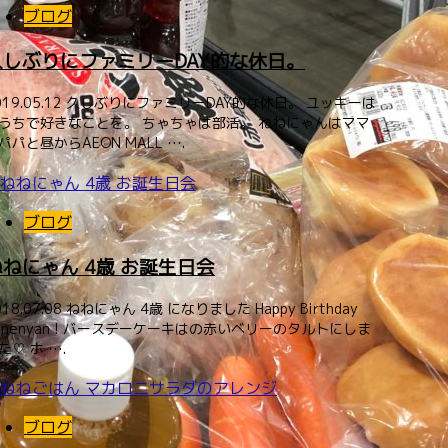
ブログ
久しぶりにファミリーDAY的な休日。
019.05.12 久しぶりにファミリーDAY的な休日。 ユッキーは
うちで好きなことを。 ちゃちゃは部活。 ねねにゃんはママ
パパと昼からAEON MALL ….
ブログ
ねねにゃん 4歳 お誕生日会
018.07.08 ねねにゃん 4歳 になりました Happy Birthday
enenyan ! バースデーケーキはの赤いベリーのタルトにしま
た♡ ホ ….
ブログ