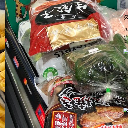
2
お
と
2
n
し