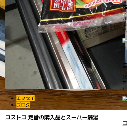
2
ニ
が
2
ズ
と
エッセイ
ブログ
コストコ 定番の購入品とスーパー銭湯