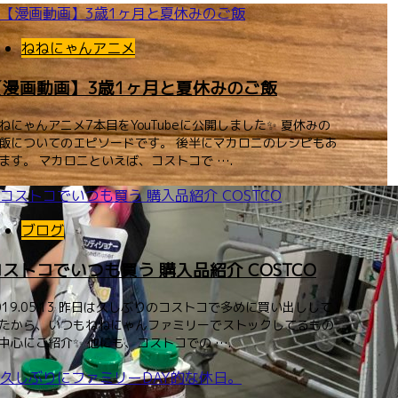
ねねにゃんアニメ
【漫画動画】3歳1ヶ月と夏休みのご飯
ねにゃんアニメ7本目をYouTubeに公開しました✨ 夏休みの
飯についてのエピソードです。 後半にマカロニのレシピもあ
ます。 マカロニといえば、コストコで ….
ブログ
コストコでいつも買う 購入品紹介 COSTCO
019.05.13 昨日は久しぶりのコストコで多めに買い出しして
たから、いつもねねにゃんファミリーでストックしてるもの
中心にご紹介✨ 他にも、コストコでの ….