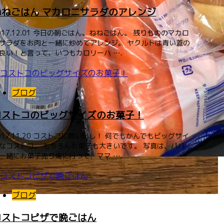
ねねごはん マカロニサラダのアレンジ
017.12.01 今日の朝ごはん。ねねごはん。 残りもののマカロ
サラダをお肉と一緒に炒めてアレンジ。 ヤクルトは青い蓋の
良い！と言って、いつもカロリーハ ….
ブログ
コストコのビッグサイズのお菓子！
017.11.20 コストコに買い出し！ 何でもかんでもビッグサイ
なコストコ。 もちろんお菓子も大きいです。 写真は、パパ
一緒にお菓子売り場に行って、ママ ….
ブログ
コストコピザで晩ごはん