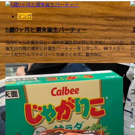
マンガ
6歳0ヶ月と週末誕生パーティー
ねねにゃんお誕生日と、母のお誕生日は日にちが近く、二人の
ね
誕生日の間の週末にお誕生パーティーをしました。 妹ファミリ
ご
ー（ありりんファミリー）も来てくれて、賑やかに ….
り
2
き
を