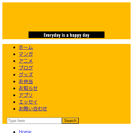
Skip
to
content
Everyday is a happy day
ホーム
マンガ
アニメ
ブログ
グッズ
お弁当
お知らせ
アプリ
エッセイ
お問い合わせ
Home