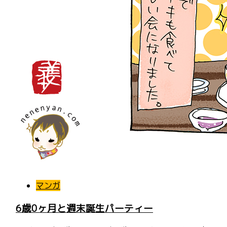
マンガ
6歳0ヶ月と週末誕生パーティー