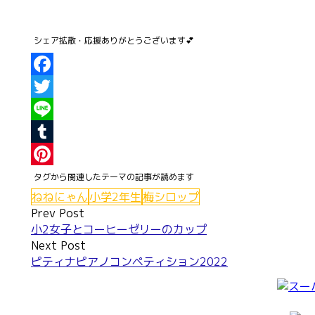
Facebook
Twitter
Line
Tumblr
Pinterest
ねねにゃん
小学2年生
梅シロップ
Post
Prev Post
小2女子とコーヒーゼリーのカップ
navigation
Next Post
ピティナピアノコンペティション2022