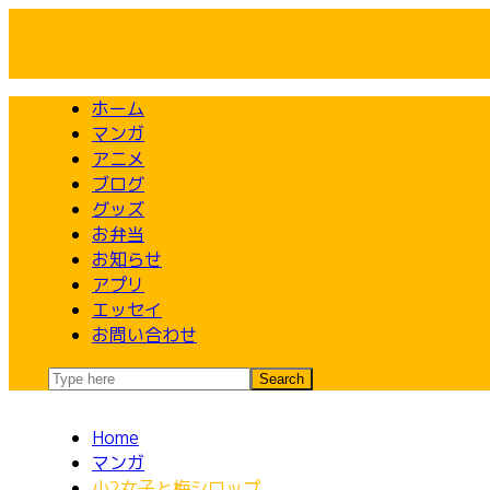
Skip
to
content
ホーム
マンガ
アニメ
ブログ
グッズ
お弁当
お知らせ
アプリ
エッセイ
お問い合わせ
Home
マンガ
小2女子と梅シロップ