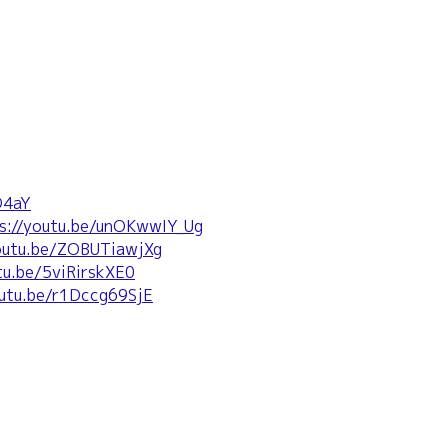
D4aY
s://youtu.be/unOKwwIY_Ug
youtu.be/ZOBUTiawjXg
tu.be/5viRirskXE0
outu.be/r1Dccg69SjE