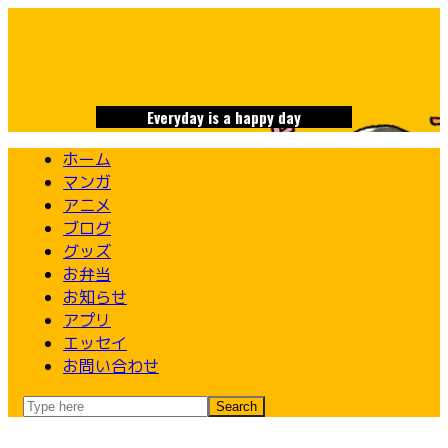
Skip
to
content
Everyday is a happy day
ホーム
マンガ
アニメ
ブログ
グッズ
お弁当
お知らせ
アプリ
エッセイ
お問い合わせ