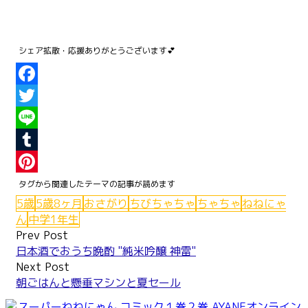
Facebook
Twitter
Line
Tumblr
Pinterest
5歳
5歳8ヶ月
おさがり
ちびちゃちゃ
ちゃちゃ
ねねにゃ
ん
中学1年生
Post
Prev Post
日本酒でおうち晩酌 "純米吟醸 神雷"
navigation
Next Post
朝ごはんと懸垂マシンと夏セール