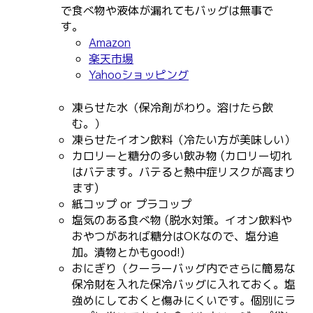
で食べ物や液体が漏れてもバッグは無事で
す。
Amazon
楽天市場
Yahooショッピング
凍らせた水（保冷剤がわり。溶けたら飲
む。）
凍らせたイオン飲料（冷たい方が美味しい）
カロリーと糖分の多い飲み物 (カロリー切れ
はバテます。バテると熱中症リスクが高まり
ます)
紙コップ or プラコップ
塩気のある食べ物 (脱水対策。イオン飲料や
おやつがあれば糖分はOKなので、塩分追
加。漬物とかもgood!)
おにぎり（クーラーバッグ内でさらに簡易な
保冷財を入れた保冷バッグに入れておく。塩
強めにしておくと傷みにくいです。個別にラ