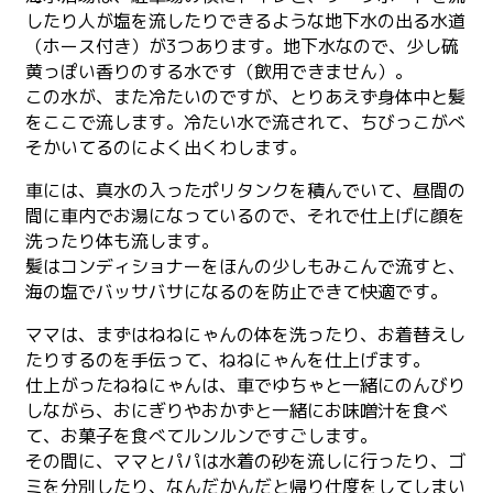
したり人が塩を流したりできるような地下水の出る水道
（ホース付き）が3つあります。地下水なので、少し硫
黄っぽい香りのする水です（飲用できません）。
この水が、また冷たいのですが、とりあえず身体中と髪
をここで流します。冷たい水で流されて、ちびっこがべ
そかいてるのによく出くわします。
車には、真水の入ったポリタンクを積んでいて、昼間の
間に車内でお湯になっているので、それで仕上げに顔を
洗ったり体も流します。
髪はコンディショナーをほんの少しもみこんで流すと、
海の塩でバッサバサになるのを防止できて快適です。
ママは、まずはねねにゃんの体を洗ったり、お着替えし
たりするのを手伝って、ねねにゃんを仕上げます。
仕上がったねねにゃんは、車でゆちゃと一緒にのんびり
しながら、おにぎりやおかずと一緒にお味噌汁を食べ
て、お菓子を食べてルンルンですごします。
その間に、ママとパパは水着の砂を流しに行ったり、ゴ
ミを分別したり、なんだかんだと帰り仕度をしてしまい