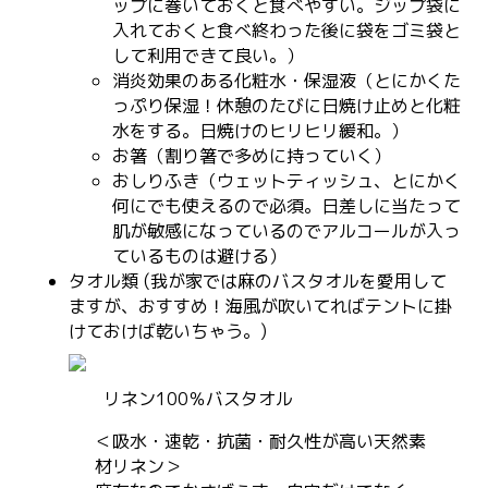
ップに巻いておくと食べやすい。ジップ袋に
入れておくと食べ終わった後に袋をゴミ袋と
して利用できて良い。）
消炎効果のある化粧水・保湿液（とにかくた
っぷり保湿！休憩のたびに日焼け止めと化粧
水をする。日焼けのヒリヒリ緩和。）
お箸（割り箸で多めに持っていく）
おしりふき（ウェットティッシュ、とにかく
何にでも使えるので必須。日差しに当たって
肌が敏感になっているのでアルコールが入っ
ているものは避ける）
タオル類 (我が家では麻のバスタオルを愛用して
ますが、おすすめ！海風が吹いてればテントに掛
けておけば乾いちゃう。)
リネン100％バスタオル
＜吸水・速乾・抗菌・耐久性が高い天然素
材リネン＞