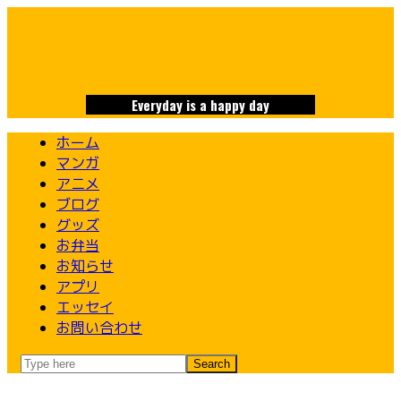
Skip
to
content
Everyday is a happy day
ホーム
マンガ
アニメ
ブログ
グッズ
お弁当
お知らせ
アプリ
エッセイ
お問い合わせ