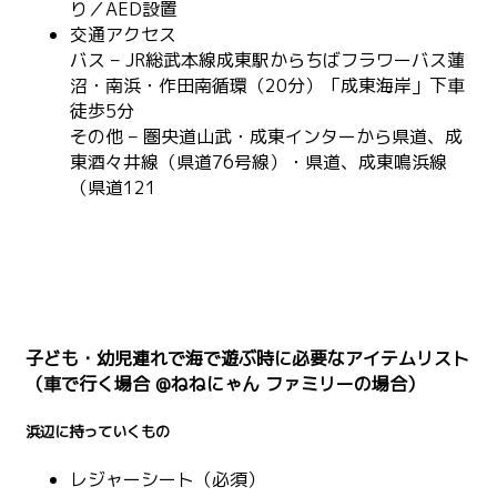
り／AED設置
交通アクセス
バス – JR総武本線成東駅からちばフラワーバス蓮
沼・南浜・作田南循環（20分）「成東海岸」下車
徒歩5分
その他 – 圏央道山武・成東インターから県道、成
東酒々井線（県道76号線）・県道、成東鳴浜線
（県道121
子ども・幼児連れで海で遊ぶ時に必要なアイテムリスト
（車で行く場合 @ねねにゃん ファミリーの場合）
浜辺に持っていくもの
レジャーシート（必須）