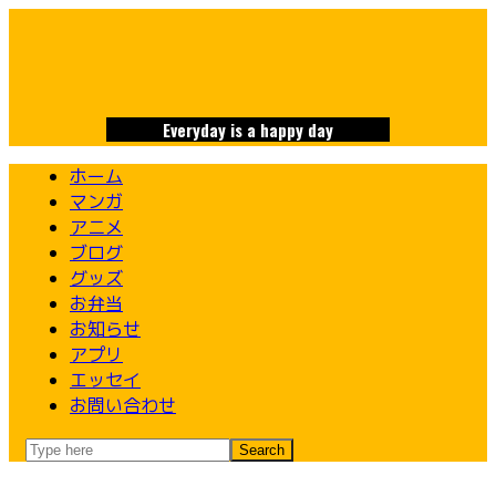
Skip
to
content
Everyday is a happy day
ホーム
マンガ
アニメ
ブログ
グッズ
お弁当
お知らせ
アプリ
エッセイ
お問い合わせ