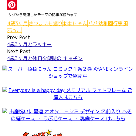
Tumblr
Pinterest
4歳3ヶ月
さつまいも掘り
ねねにゃん
パパ
幼稚園行事
風
邪っこ
Post
Prev Post
4歳3ヶ月とラッキー
navigation
Next Post
4歳3ヶ月と休日夕飯時の キッチン