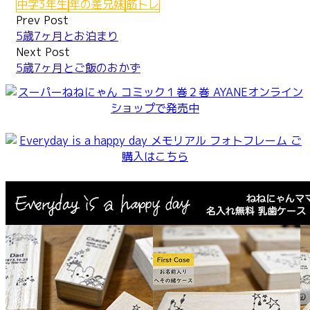
中学3年生
年の差兄妹
筋トレ
Post
Prev Post
5歳7ヶ月とお泊まり
navigation
Next Post
5歳7ヶ月とご飯のおかず