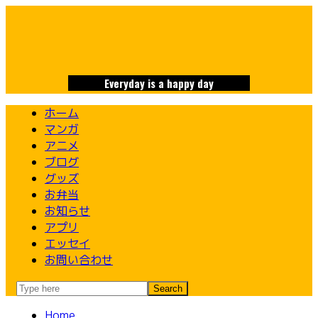
Skip
to
content
Everyday is a happy day
ホーム
マンガ
アニメ
ブログ
グッズ
お弁当
お知らせ
アプリ
エッセイ
お問い合わせ
Home