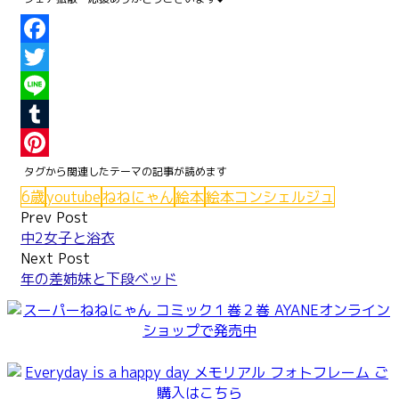
Facebook
Twitter
Line
Tumblr
Pinterest
6歳
youtube
ねねにゃん
絵本
絵本コンシェルジュ
Post
Prev Post
中2女子と浴衣
navigation
Next Post
年の差姉妹と下段ベッド