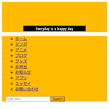
Skip
to
content
Everyday is a happy day
ホーム
マンガ
アニメ
ブログ
グッズ
お弁当
お知らせ
アプリ
エッセイ
お問い合わせ