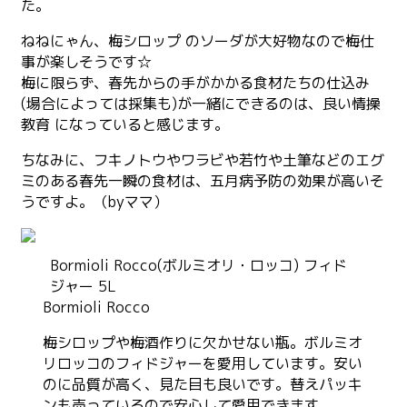
た。
ねねにゃん、梅シロップ のソーダが大好物なので梅仕
事が楽しそうです☆
梅に限らず、春先からの手がかかる食材たちの仕込み
(場合によっては採集も)が一緒にできるのは、良い情操
教育‬ になっていると感じます。
ちなみに、フキノトウやワラビや若竹や土筆などのエグ
ミのある春先一瞬の食材は、五月病予防の効果が高いそ
うですよ。（byママ）
Bormioli Rocco(ボルミオリ・ロッコ) フィド
ジャー 5L
Bormioli Rocco
梅シロップや梅酒作りに欠かせない瓶。ボルミオ
リロッコのフィドジャーを愛用しています。安い
のに品質が高く、見た目も良いです。替えパッキ
ンも売っているので安心して愛用できます。