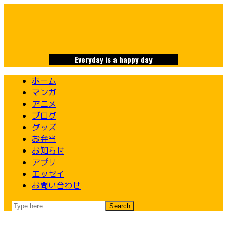
Skip
to
content
Everyday is a happy day
ホーム
マンガ
アニメ
ブログ
グッズ
お弁当
お知らせ
アプリ
エッセイ
お問い合わせ