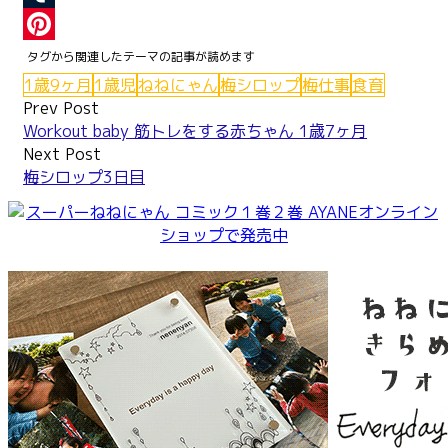
Tumblr
Pinterest
1歳9ヶ月
1歳児
ねねにゃん
梅シロップ
梅仕事
食育
Post
Prev Post
Workout baby 筋トレをする赤ちゃん 1歳7ヶ月
navigation
Next Post
梅シロップ3日目