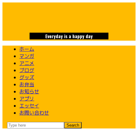
Skip
to
content
Everyday is a happy day
ホーム
マンガ
アニメ
ブログ
グッズ
お弁当
お知らせ
アプリ
エッセイ
お問い合わせ