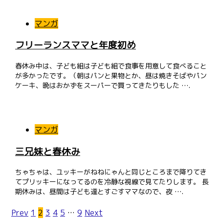
マンガ
フリーランスママと年度初め
春休み中は、子ども組は子ども組で食事を用意して食べること
が多かったです。（朝はパンと果物とか、昼は焼きそばやパン
ケーキ、晩はおかずをスーパーで買ってきたりもした ….
マンガ
三兄妹と春休み
ちゃちゃは、ユッキーがねねにゃんと同じところまで降りてき
てプリッキーになってるのを冷静な視線で見てたりします。 長
期休みは、昼間は子ども達とすごすママなので、夜 ….
Prev
1
2
3
4
5
…
9
Next