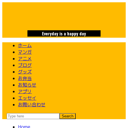
Skip
to
content
Everyday is a happy day
ホーム
マンガ
アニメ
ブログ
グッズ
お弁当
お知らせ
アプリ
エッセイ
お問い合わせ
Home