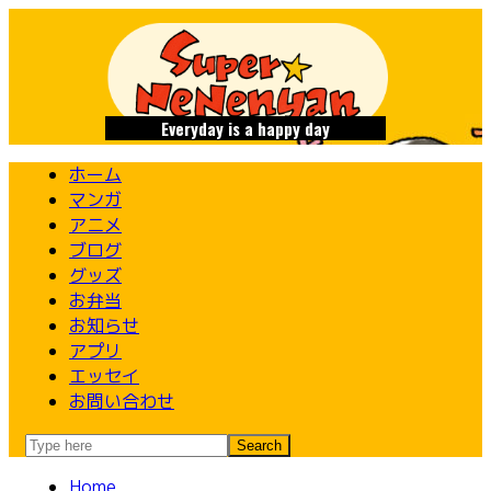
Skip
to
content
Everyday is a happy day
ホーム
マンガ
アニメ
ブログ
グッズ
お弁当
お知らせ
アプリ
エッセイ
お問い合わせ
Home