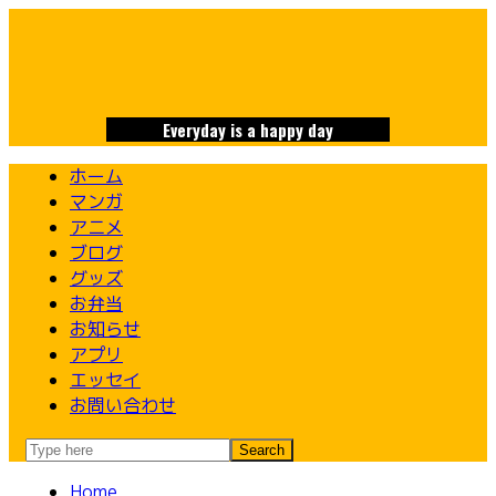
Skip
to
content
Everyday is a happy day
ホーム
マンガ
アニメ
ブログ
グッズ
お弁当
お知らせ
アプリ
エッセイ
お問い合わせ
Home