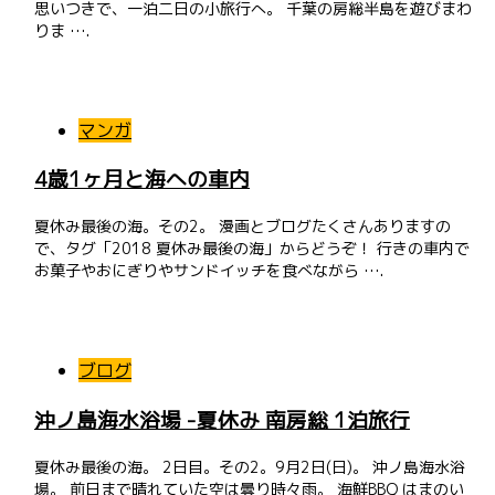
思いつきで、一泊二日の小旅行へ。 千葉の房総半島を遊びまわ
りま ….
マンガ
4歳1ヶ月と海への車内
夏休み最後の海。その2。 漫画とブログたくさんありますの
で、タグ「2018 夏休み最後の海」からどうぞ！ 行きの車内で
お菓子やおにぎりやサンドイッチを食べながら ….
ブログ
沖ノ島海水浴場 -夏休み 南房総 1泊旅行
夏休み最後の海。 2日目。その2。9月2日(日)。 沖ノ島海水浴
場。 前日まで晴れていた空は曇り時々雨。 海鮮BBQ はまのい