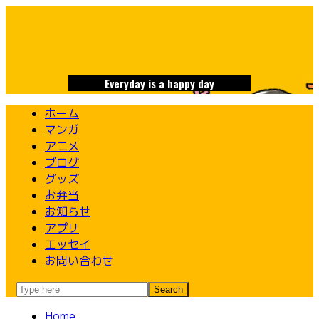
Skip
to
content
Everyday is a happy day
ホーム
マンガ
アニメ
ブログ
グッズ
お弁当
お知らせ
アプリ
エッセイ
お問い合わせ
Home