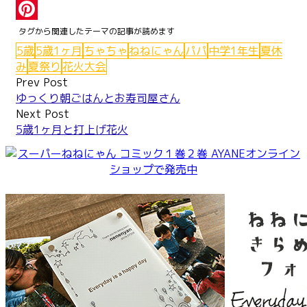
Tumblr
Pinterest
5歳
5歳1ヶ月
ちゃちゃ
ねねにゃん
パパ
中学1年生
夏休
み
夏祭り
花火大会
Post
Prev Post
ゆっくり朝ごはんとお寿司屋さん
navigation
Next Post
5歳1ヶ月と打上げ花火