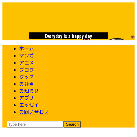
Skip
to
content
Everyday is a happy day
ホーム
マンガ
アニメ
ブログ
グッズ
お弁当
お知らせ
アプリ
エッセイ
お問い合わせ