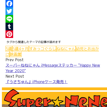
Facebook
Twitter
Line
Tumblr
Pinterest
5歳
5歳4ヶ月
すみっコぐらし
ねねにゃん
幼児とお出か
け
映画館
Post
Prev Post
スーパーねねにゃん iMessageステッカー "Happy New
navigation
Year 2020"
Next Post
『うさちゅん』iPhoneケース発売！