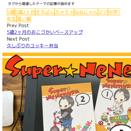
Pinterest
5歳
5歳2ヶ月
そろばん
ちゃちゃ
ねねにゃん
ママ
中学1
年生
習い事
Post
Prev Post
5歳2ヶ月のおこづかいベースアップ
navigation
Next Post
久しぶりのユッキー弁当