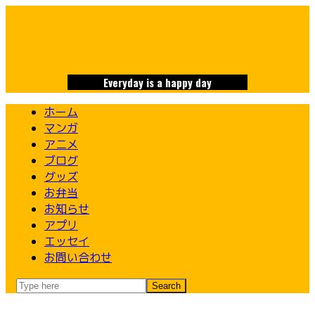
Skip
to
content
Everyday is a happy day
ホーム
マンガ
アニメ
ブログ
グッズ
お弁当
お知らせ
アプリ
エッセイ
お問い合わせ