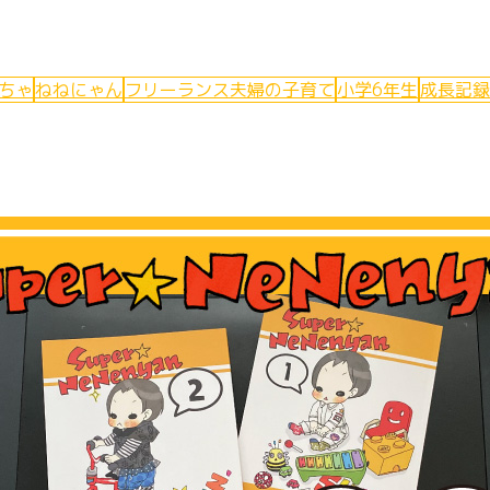
ちゃ
ねねにゃん
フリーランス夫婦の子育て
小学6年生
成長記録