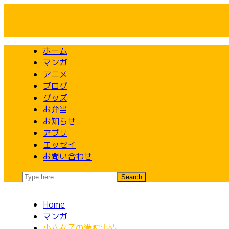
Skip
to
content
ホーム
マンガ
アニメ
ブログ
グッズ
お弁当
お知らせ
アプリ
エッセイ
お問い合わせ
Home
マンガ
小六女子の満腹事情