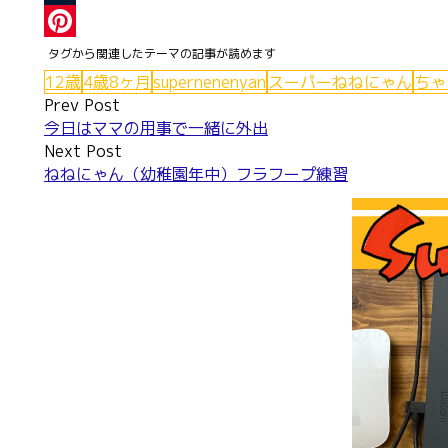
Tumblr
Pinterest
12歳
4歳8ヶ月
supernenenyan
スーパーねねにゃん
ちゃ
Post
Prev Post
今日はママの用事で一緒に外出
navigation
Next Post
ねねにゃん（幼稚園年中）フラフープ練習