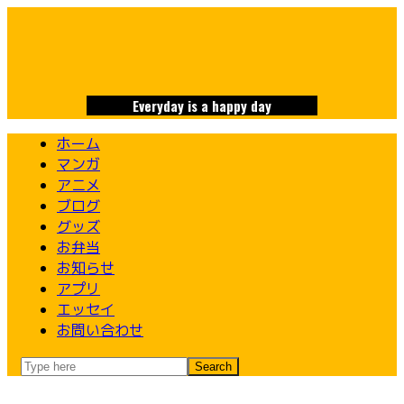
Skip
to
content
Everyday is a happy day
ホーム
マンガ
アニメ
ブログ
グッズ
お弁当
お知らせ
アプリ
エッセイ
お問い合わせ