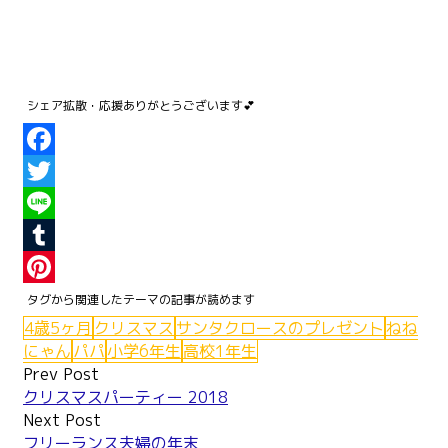
Facebook
Twitter
Line
Tumblr
Pinterest
4歳5ヶ月
クリスマス
サンタクロースのプレゼント
ねね
にゃん
パパ
小学6年生
高校1年生
Post
Prev Post
クリスマスパーティー 2018
navigation
Next Post
フリーランス夫婦の年末