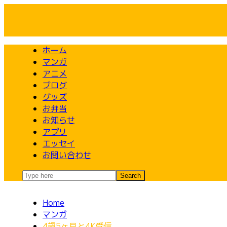
Skip
to
content
ホーム
マンガ
アニメ
ブログ
グッズ
お弁当
お知らせ
アプリ
エッセイ
お問い合わせ
Home
マンガ
4歳5ヶ月と4K受信