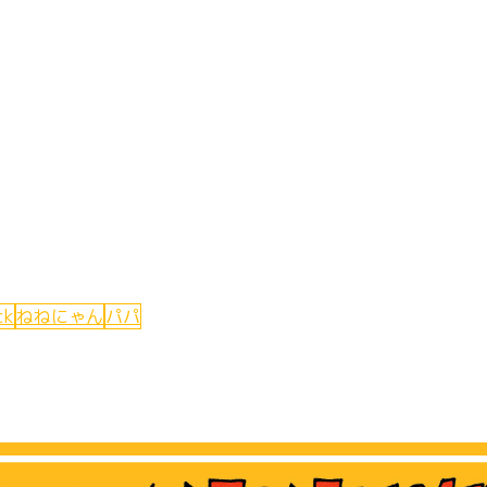
ck
ねねにゃん
パパ