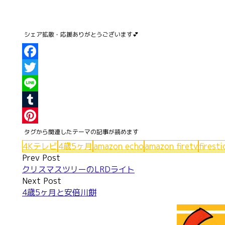
Facebook
Twitter
Line
Tumblr
Pinterest
4Kテレビ
4歳5ヶ月
amazon echo
amazon firetv
firesti
Post
Prev Post
クリスマスツリーのLRDライト
navigation
Next Post
4歳5ヶ月と安倍川餅