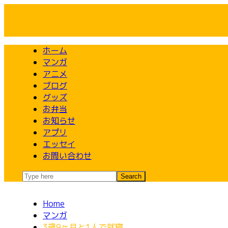
Skip
to
content
ホーム
マンガ
アニメ
ブログ
グッズ
お弁当
お知らせ
アプリ
エッセイ
お問い合わせ
Home
マンガ
3歳9ヶ月と1人で就寝