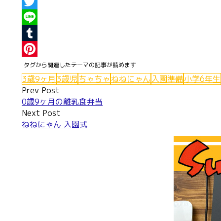
Facebook
Twitter
Line
Tumblr
Pinterest
3歳9ヶ月
3歳児
ちゃちゃ
ねねにゃん
入園準備
小学6年生
Post
Prev Post
0歳9ヶ月の離乳食弁当
navigation
Next Post
ねねにゃん 入園式