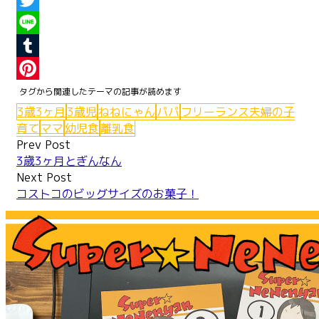
Facebook
Twitter
Line
Tumblr
Pinterest
3歳3ヶ月
3歳児
ねねにゃん
パパ
フリーランス夫婦の子
育て
ママ
幼児食
離乳食
Post
Prev Post
3歳3ヶ月とぎんなん
navigation
Next Post
コストコのビッグサイズのお菓子！