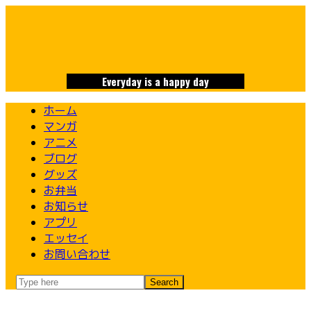
Skip
to
content
Everyday is a happy day
ホーム
マンガ
アニメ
ブログ
グッズ
お弁当
お知らせ
アプリ
エッセイ
お問い合わせ