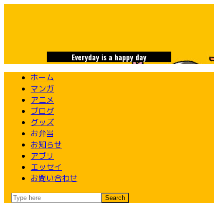
Skip
to
content
Everyday is a happy day
ホーム
マンガ
アニメ
ブログ
グッズ
お弁当
お知らせ
アプリ
エッセイ
お問い合わせ