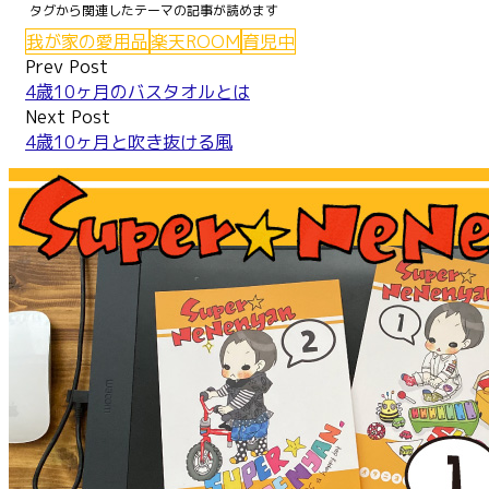
Pinterest
我が家の愛用品
楽天ROOM
育児中
Post
Prev Post
4歳10ヶ月のバスタオルとは
navigation
Next Post
4歳10ヶ月と吹き抜ける風