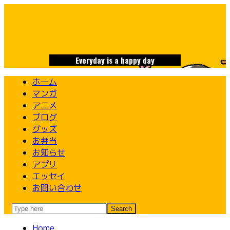
Skip
to
content
Everyday is a happy day
ホーム
マンガ
アニメ
ブログ
グッズ
お弁当
お知らせ
アプリ
エッセイ
お問い合わせ
Home