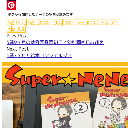
Tumblr
Pinterest
3歳9ヶ月
3歳児
ねねごはん
ねねにゃん
ねねにゃん アニ
メ
幼児食
Post
Prev Post
3歳9ヶ月の幼稚園登園初日／幼稚園初日お迎え
navigation
Next Post
5歳7ヶ月と絵本コンシェルジュ