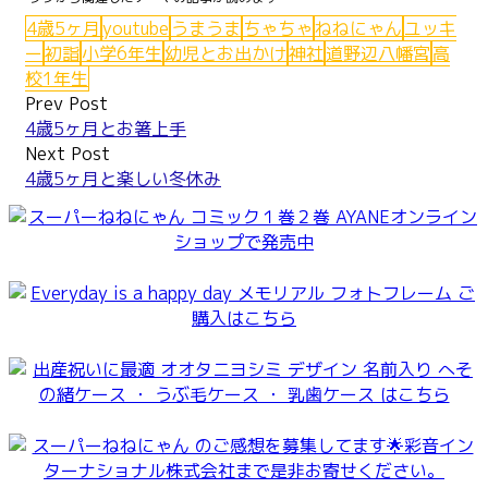
4歳5ヶ月
youtube
うまうま
ちゃちゃ
ねねにゃん
ユッキ
ー
初詣
小学6年生
幼児とお出かけ
神社
道野辺八幡宮
高
校1年生
Post
Prev Post
4歳5ヶ月とお箸上手
navigation
Next Post
4歳5ヶ月と楽しい冬休み