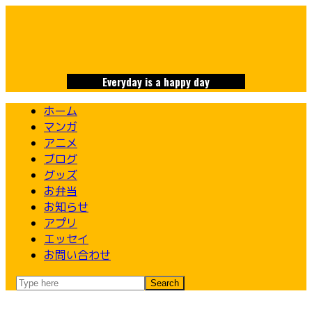
Skip
to
content
Everyday is a happy day
ホーム
マンガ
アニメ
ブログ
グッズ
お弁当
お知らせ
アプリ
エッセイ
お問い合わせ