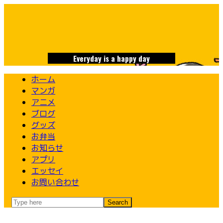
Skip
to
content
Everyday is a happy day
ホーム
マンガ
アニメ
ブログ
グッズ
お弁当
お知らせ
アプリ
エッセイ
お問い合わせ