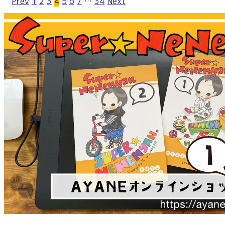
投
Prev
1
2
3
4
5
6
7
…
34
Next
稿
ナ
ビ
ゲ
ー
シ
ョ
ン