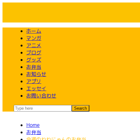
Skip
to
content
ホーム
マンガ
アニメ
ブログ
グッズ
お弁当
お知らせ
アプリ
エッセイ
お問い合わせ
Home
お弁当
今週のねねにゃんのお弁当。