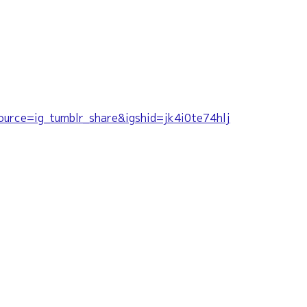
urce=ig_tumblr_share&igshid=jk4i0te74hlj