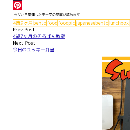
Tumblr
Pinterest
4歳9ヶ月
bento
food
foodpic
japanesebento
lunchbox
Post
Prev Post
4歳7ヶ月のそろばん教室
navigation
Next Post
今日のユッキー弁当