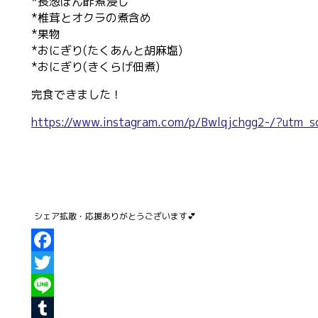
*長葱ぽん酢煮浸し
*椎茸とオクラの煮含め
*果物
*おにぎり(たくあんと胡麻塩)
*おにぎり(きくらげ佃煮)
完食できました！
https://www.instagram.com/p/Bwlqjchgg2-/?utm_so
Facebook
Twitter
Line